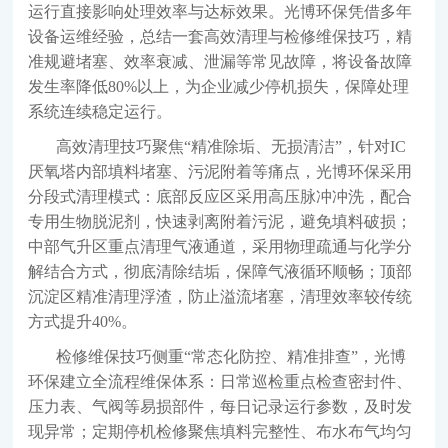
运行直接影响处理效率与达标效果。光博环保凭借多年
设备运维经验，总结一套高效清理与检修维保技巧，精
准规避堵塞、效率衰减、泄漏等常见故障，将设备故障
发生率降低80%以上，为企业减少停机损失，保障处理
系统连续稳定运行。
高效清理技巧聚焦
“精准除垢、无损清洁”，针对IC
厌氧塔内部填料堵塞、污泥附着等痛点，光博环保采用
分段式清理模式：底部反应区采用高压脉冲冲洗，配合
专用生物脱泥剂，快速剥离附着污泥，避免填料破损；
中部气升区重点清理气液通道，采用物理疏通与化学分
解结合方式，彻底清除结垢，保障气液循环顺畅；顶部
沉淀区精准清理浮渣，防止溢流堵塞，清理效率较传统
方式提升40%。
检修维保技巧侧重
“常态化防控、精准排查”，光博
环保建立全流程维保体系：日常巡检重点检查密封件、
压力表、气阀等易损部件，每日记录运行参数，及时发
现异常；定期停机检修聚焦填料完整性、布水布气均匀