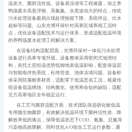
温差大、菌群活性低、设备易冻堵等工程难题，加之养
鸭场废水高悬浮物、高氨氮、水质波动大的特点，传统
污水处理设备极易出现处理效能下降、系统停运、出水
超标等问题。山东光博环保针对高寒区域养殖工况特
点，优化设备适配技术与运行体系，形成适配低温环境
的养鸭场废水处理工程解决方案。
在设备结构适配层面，光博环保对一体化污水处理
设备进行高寒专项升级。设备整体采用密闭式地埋结
构，依托土层恒温优势抵御地表低温影响，配套保温层
与智能电伴热系统，杜绝管道、池体冻堵问题。设备柜
体采用防腐耐寒材质，适配零下低温恶劣工况，规避传
统设备低温锈蚀、结构脆化、使用寿命短的缺陷，适配
北方高寒地区全年稳定运行。
在工艺与菌群适配方面，技术团队筛选驯化耐低温
专用微生物菌群，有效解决低温环境下菌种活性差、降
解效率低的痛点，保障低温状态下
COD、氨氮、总氮等
污染物高效降解。同时优化A/O组合工艺运行参数，通