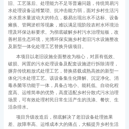
旧、工艺落后、处理能力不足等普遍问题，传统简易污
水处理设备运维繁琐、抗冲击能力弱，面对乡村生活污
水水质水量波动大的特点，极易出现出水不达标、设备
瘫痪、管网淤积等现象，难以满足现阶段农村水环境治
理及环保达标要求。为彻底破解乡村污水治理短板，改
善村居生态环境，光博环保实施乡村老旧污水设施整改
及新型一体化处理工艺替换升级项目。
本项目以老旧设施全面整改为核心，对原有低效、
破损、闲置的污水处理设备及配套设施进行拆除清理，
摒弃传统粗放式处理工艺，替换搭载成熟高效的新型一
体化污水处理工艺。该设备集生化降解、沉淀净化、消
毒杀菌等功能于一体，具备占地小、能耗低、自动化程
度高、运维简单的优势，高度适配乡村分散式污水治理
场景，可有效处理村民日常生活产生的洗涤、餐饮、生
活杂排水。
项目升级改造后，彻底解决了老旧设备处理效果
差、故障率高、运维成本大的痛点，大幅提升乡村生活